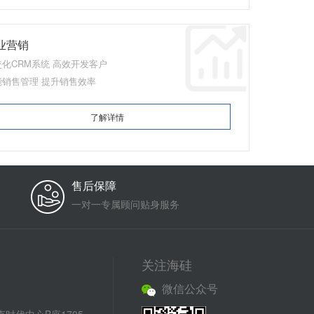
业营销
交化CRM系统 高效开发客户
能销售管理 提升销售效率
了解详情
售后保障
一对一专属顾问贴身服务
关注海硅
微信公众号
时代中心B座1705